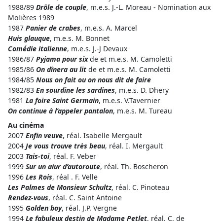
1988/89
Drôle de couple
, m.e.s. J.-L. Moreau - Nomination aux
Molières 1989
1987
Panier de crabes
, m.e.s. A. Marcel
Huis glauque
, m.e.s. M. Bonnet
Comédie italienne
, m.e.s. J.-J Devaux
1986/87
Pyjama pour six
de et m.e.s. M. Camoletti
1985/86
On dînera au lit
de et m.e.s. M. Camoletti
1984/85
Nous on fait ou on nous dit de faire
1982/83
En sourdine les sardines
, m.e.s. D. Dhery
1981
La foire Saint Germain
, m.e.s. V.Tavernier
On continue à l’appeler pantalon
, m.e.s. M. Tureau
Au cinéma
2007
Enfin veuve
, réal. Isabelle Mergault
2004
Je vous trouve très beau
, réal. I. Mergault
2003
Tais-toi
, réal. F. Veber
1999
Sur un aiur d’autoroute
, réal. Th. Boscheron
1996
Les Rois
, réal . F. Velle
Les Palmes de Monsieur Schultz
, réal. C. Pinoteau
Rendez-vous
, réal. C. Saint Antoine
1995
Golden boy
, réal. J.P. Vergne
1994
Le fabuleux destin de Madame Petlet
, réal. C. de