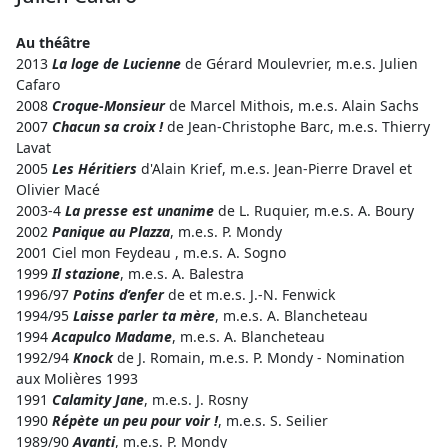
Au théâtre
2013
La loge de Lucienne
de Gérard Moulevrier, m.e.s. Julien
Cafaro
2008
Croque-Monsieur
de Marcel Mithois, m.e.s. Alain Sachs
2007
Chacun sa croix !
de Jean-Christophe Barc, m.e.s. Thierry
Lavat
2005
Les Héritiers
d'Alain Krief, m.e.s. Jean-Pierre Dravel et
Olivier Macé
2003-4
La presse est unanime
de L. Ruquier, m.e.s. A. Boury
2002
Panique au Plazza
, m.e.s. P. Mondy
2001 Ciel mon Feydeau , m.e.s. A. Sogno
1999
Il stazione
, m.e.s. A. Balestra
1996/97
Potins d’enfer
de et m.e.s. J.-N. Fenwick
1994/95
Laisse parler ta mère
, m.e.s. A. Blancheteau
1994
Acapulco Madame
, m.e.s. A. Blancheteau
1992/94
Knock
de J. Romain, m.e.s. P. Mondy - Nomination
aux Molières 1993
1991
Calamity Jane
, m.e.s. J. Rosny
1990
Répète un peu pour voir !
, m.e.s. S. Seilier
1989/90
Avanti
, m.e.s. P. Mondy