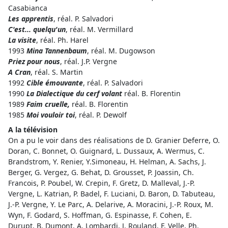
Casabianca
Les apprentis
, réal. P. Salvadori
C'est... quelqu'un
, réal. M. Vermillard
La visite
, réal. Ph. Harel
1993
Mina Tannenbaum
, réal. M. Dugowson
Priez pour nous
, réal. J.P. Vergne
A Cran
, réal. S. Martin
1992
Cible émouvante
, réal. P. Salvadori
1990
La Dialectique du cerf volant
réal. B. Florentin
1989
Faim cruelle,
réal. B. Florentin
1985
Moi vouloir toi
, réal. P. Dewolf
A la télévision
On a pu le voir dans des réalisations de D. Granier Deferre, O.
Doran, C. Bonnet, O. Guignard, L. Dussaux, A. Wermus, C.
Brandstrom, Y. Renier, Y.Simoneau, H. Helman, A. Sachs, J.
Berger, G. Vergez, G. Behat, D. Grousset, P. Joassin, Ch.
Francois, P. Poubel, W. Crepin, F. Gretz, D. Malleval, J.-P.
Vergne, L. Katrian, P. Badel, F. Luciani, D. Baron, D. Tabuteau,
J.-P. Vergne, Y. Le Parc, A. Delarive, A. Moracini, J.-P. Roux, M.
Wyn, F. Godard, S. Hoffman, G. Espinasse, F. Cohen, E.
Durupt, B. Dumont, A. Lombardi, J. Rouland, F. Velle, Ph.