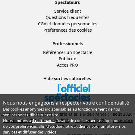
Spectateurs
Service client
Questions fréquentes
CGV
et
données personnelles
Préférences des cookies
Professionnels
Référencer un spectacle
Publicité
Accès PRO
+ de sorties culturelles
Nous nous engageons à respecter votre confidentialité
Des cookies anonymes indispensables au fonctionnement de nos
Calendrier des spectacles à Paris et en Île-de-France :
août 2026
services sont utilisés sur ce site.
septembre 2026
octobre 2026
novembre 2026
décembre
Nous limitons à
4 partenaires
l’usage de cookies tiers, en fonction
de
vos préférences
, afin d'étudier notre audience pour améliorer nos
2026
janvier 2027
Sélection Adhérent
services et diffuser des vidéos.