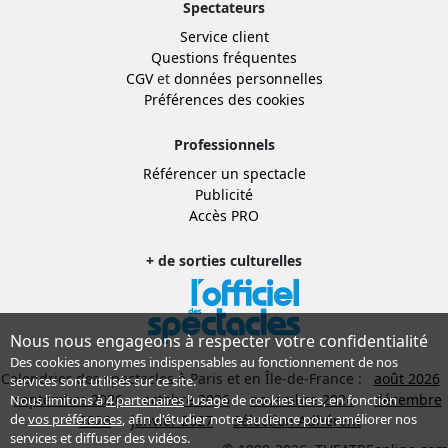
Spectateurs
Service client
Questions fréquentes
CGV
et
données personnelles
Préférences des cookies
Professionnels
Référencer un spectacle
Publicité
Accès PRO
+ de sorties culturelles
Nous nous engageons à respecter votre confidentialité
Des cookies anonymes indispensables au fonctionnement de nos
Calendrier des spectacles à Paris et en Île-de-France :
août 2026
services sont utilisés sur ce site.
septembre 2026
octobre 2026
novembre 2026
décembre
Nous limitons à
4 partenaires
l’usage de cookies tiers, en fonction
de
vos préférences
, afin d'étudier notre audience pour améliorer nos
2026
janvier 2027
Sélection Adhérent
services et diffuser des vidéos.