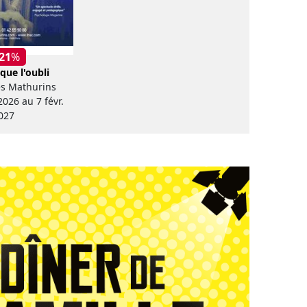
 21
%
 que l'oubli
es Mathurins
2026 au 7 févr.
027