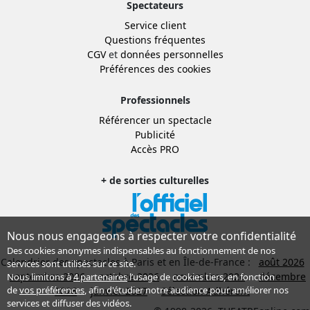
Spectateurs
Service client
Questions fréquentes
CGV
et
données personnelles
Préférences des cookies
Professionnels
Référencer un spectacle
Publicité
Accès PRO
+ de sorties culturelles
Nous nous engageons à respecter votre confidentialité
Des cookies anonymes indispensables au fonctionnement de nos
Calendrier des spectacles à Paris et en Île-de-France :
août 2026
services sont utilisés sur ce site.
septembre 2026
octobre 2026
novembre 2026
décembre
Nous limitons à
4 partenaires
l’usage de cookies tiers, en fonction
de
vos préférences
, afin d'étudier notre audience pour améliorer nos
2026
janvier 2027
Sélection Adhérent
services et diffuser des vidéos.