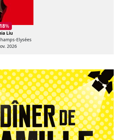
 18
%
ia Liu
Champs-Elysées
nov. 2026