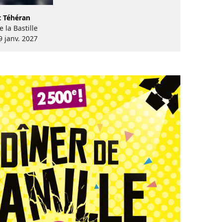
t Téhéran
 la Bastille
9 janv. 2027