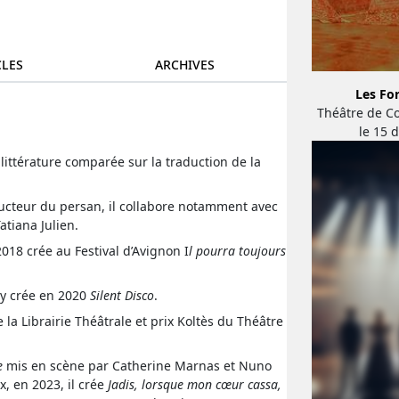
CLES
ARCHIVES
Les Fo
Théâtre de C
le 15 
 littérature comparée sur la traduction de la
aducteur du persan, il collabore notamment avec
tiana Julien.
018 crée au Festival d’Avignon I
l pourra toujours
l y crée en 2020
Silent Disco
.
e la Librairie Théâtrale et prix Koltès du Théâtre
e
mis en scène par Catherine Marnas et Nuno
, en 2023, il crée
Jadis, lorsque mon cœur cassa,