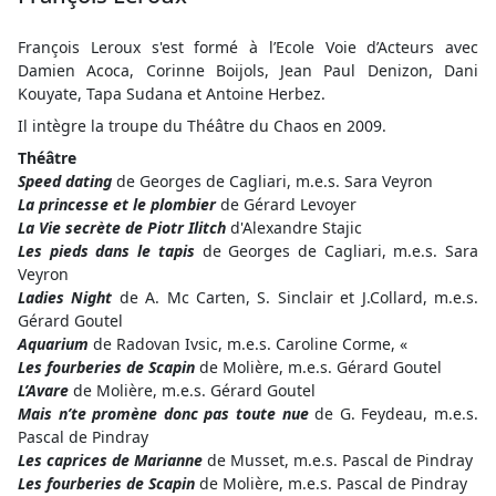
François Leroux s'est formé à l’Ecole Voie d’Acteurs avec
Damien Acoca, Corinne Boijols, Jean Paul Denizon, Dani
Kouyate, Tapa Sudana et Antoine Herbez.
Il intègre la troupe du Théâtre du Chaos en 2009.
Théâtre
Speed dating
de Georges de Cagliari, m.e.s. Sara Veyron
La princesse et le plombier
de Gérard Levoyer
La Vie secrète de Piotr Ilitch
d'Alexandre Stajic
Les pieds dans le tapis
de Georges de Cagliari, m.e.s. Sara
Veyron
Ladies Night
de A. Mc Carten, S. Sinclair et J.Collard, m.e.s.
Gérard Goutel
Aquarium
de Radovan Ivsic, m.e.s. Caroline Corme, «
Les fourberies de Scapin
de Molière, m.e.s. Gérard Goutel
L’Avare
de Molière, m.e.s. Gérard Goutel
Mais n’te promène donc pas toute nue
de G. Feydeau, m.e.s.
Pascal de Pindray
Les caprices de Marianne
de Musset, m.e.s. Pascal de Pindray
Les fourberies de Scapin
de Molière, m.e.s. Pascal de Pindray