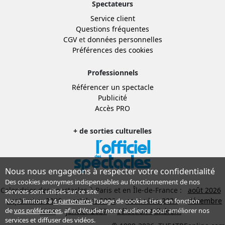
Spectateurs
Service client
Questions fréquentes
CGV
et
données personnelles
Préférences des cookies
Professionnels
Référencer un spectacle
Publicité
Accès PRO
+ de sorties culturelles
Nous nous engageons à respecter votre confidentialité
Des cookies anonymes indispensables au fonctionnement de nos
Calendrier des spectacles à Paris et en Île-de-France :
août 2026
services sont utilisés sur ce site.
septembre 2026
octobre 2026
novembre 2026
décembre
Nous limitons à
4 partenaires
l’usage de cookies tiers, en fonction
de
vos préférences
, afin d'étudier notre audience pour améliorer nos
2026
janvier 2027
Sélection Adhérent
services et diffuser des vidéos.