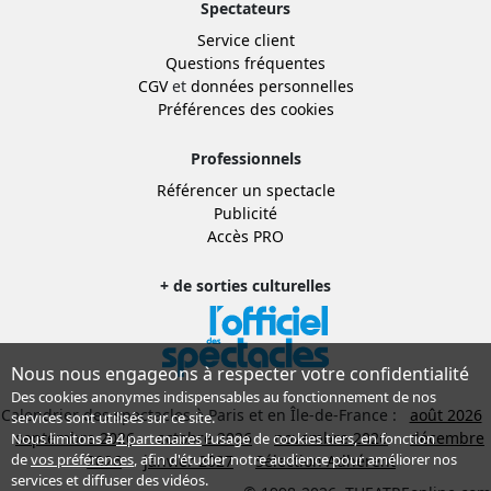
Spectateurs
Service client
Questions fréquentes
CGV
et
données personnelles
Préférences des cookies
Professionnels
Référencer un spectacle
Publicité
Accès PRO
+ de sorties culturelles
Nous nous engageons à respecter votre confidentialité
Des cookies anonymes indispensables au fonctionnement de nos
Calendrier des spectacles à Paris et en Île-de-France :
août 2026
services sont utilisés sur ce site.
septembre 2026
octobre 2026
novembre 2026
décembre
Nous limitons à
4 partenaires
l’usage de cookies tiers, en fonction
de
vos préférences
, afin d'étudier notre audience pour améliorer nos
2026
janvier 2027
Sélection Adhérent
services et diffuser des vidéos.