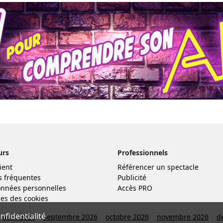
urs
Professionnels
ient
Référencer un spectacle
s fréquentes
Publicité
nnées personnelles
Accès PRO
es des cookies
fidentialité
août 2026
septembre 2026
octobre 2026
novembre 2026
d