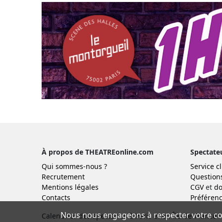
À propos de THEATREonline.com
Spectate
Qui sommes-nous ?
Service cl
Recrutement
Question
Mentions légales
CGV
et
do
Contacts
Préférenc
Nous nous engageons à respecter votre con
Calendrier des spectacles à Paris et en Île-de-France :