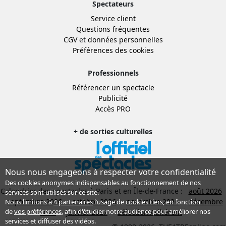
Spectateurs
Service client
Questions fréquentes
CGV
et
données personnelles
Préférences des cookies
Professionnels
Référencer un spectacle
Publicité
Accès PRO
+ de sorties culturelles
Nous nous engageons à respecter votre confidentialité
Des cookies anonymes indispensables au fonctionnement de nos
Calendrier des spectacles à Paris et en Île-de-France :
août 2026
services sont utilisés sur ce site.
septembre 2026
octobre 2026
novembre 2026
décembre
Nous limitons à
4 partenaires
l’usage de cookies tiers, en fonction
de
vos préférences
, afin d'étudier notre audience pour améliorer nos
2026
janvier 2027
Sélection Adhérent
services et diffuser des vidéos.