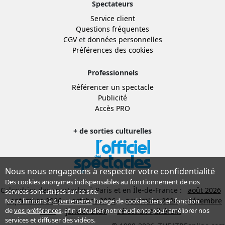
Spectateurs
Service client
Questions fréquentes
CGV
et
données personnelles
Préférences des cookies
Professionnels
Référencer un spectacle
Publicité
Accès PRO
+ de sorties culturelles
Nous nous engageons à respecter votre confidentialité
Des cookies anonymes indispensables au fonctionnement de nos
Calendrier des spectacles à Paris et en Île-de-France :
août 2026
services sont utilisés sur ce site.
septembre 2026
octobre 2026
novembre 2026
décembre
Nous limitons à
4 partenaires
l’usage de cookies tiers, en fonction
de
vos préférences
, afin d'étudier notre audience pour améliorer nos
2026
janvier 2027
Sélection Adhérent
services et diffuser des vidéos.