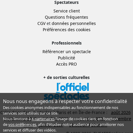
Spectateurs
Service client
Questions fréquentes
CGV
et
données personnelles
Préférences des cookies
Professionnels
Référencer un spectacle
Publicité
Accès PRO
+ de sorties culturelles
Nous nous engageons à respecter votre confidentialité
Des cookies anonymes indispensables au fonctionnement de nos
Calendrier des spectacles à Paris et en Île-de-France :
août 2026
services sont utilisés sur ce site.
septembre 2026
octobre 2026
novembre 2026
décembre
Nous limitons à
4 partenaires
l’usage de cookies tiers, en fonction
de
vos préférences
, afin d'étudier notre audience pour améliorer nos
2026
janvier 2027
Sélection Adhérent
services et diffuser des vidéos.