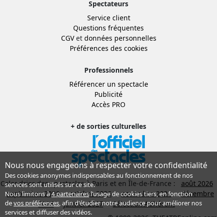
Spectateurs
Service client
Questions fréquentes
CGV
et
données personnelles
Préférences des cookies
Professionnels
Référencer un spectacle
Publicité
Accès PRO
+ de sorties culturelles
Nous nous engageons à respecter votre confidentialité
Des cookies anonymes indispensables au fonctionnement de nos
Calendrier des spectacles à Paris et en Île-de-France :
août 2026
services sont utilisés sur ce site.
septembre 2026
octobre 2026
novembre 2026
décembre
Nous limitons à
4 partenaires
l’usage de cookies tiers, en fonction
de
vos préférences
, afin d'étudier notre audience pour améliorer nos
2026
janvier 2027
Sélection Adhérent
services et diffuser des vidéos.