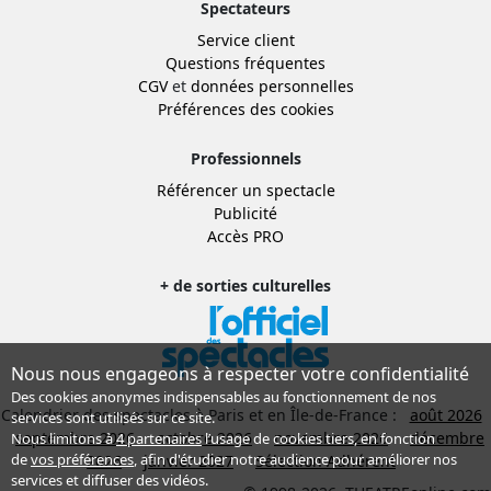
Spectateurs
Service client
Questions fréquentes
CGV
et
données personnelles
Préférences des cookies
Professionnels
Référencer un spectacle
Publicité
Accès PRO
+ de sorties culturelles
Nous nous engageons à respecter votre confidentialité
Des cookies anonymes indispensables au fonctionnement de nos
Calendrier des spectacles à Paris et en Île-de-France :
août 2026
services sont utilisés sur ce site.
septembre 2026
octobre 2026
novembre 2026
décembre
Nous limitons à
4 partenaires
l’usage de cookies tiers, en fonction
de
vos préférences
, afin d'étudier notre audience pour améliorer nos
2026
janvier 2027
Sélection Adhérent
services et diffuser des vidéos.