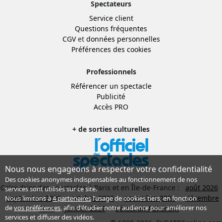
Spectateurs
Service client
Questions fréquentes
CGV
et
données personnelles
Préférences des cookies
Professionnels
Référencer un spectacle
Publicité
Accès PRO
+ de sorties culturelles
Nous nous engageons à respecter votre confidentialité
Des cookies anonymes indispensables au fonctionnement de nos
Calendrier des spectacles à Paris et en Île-de-France :
août 2026
services sont utilisés sur ce site.
septembre 2026
octobre 2026
novembre 2026
décembre
Nous limitons à
4 partenaires
l’usage de cookies tiers, en fonction
de
vos préférences
, afin d'étudier notre audience pour améliorer nos
2026
janvier 2027
Sélection Adhérent
services et diffuser des vidéos.