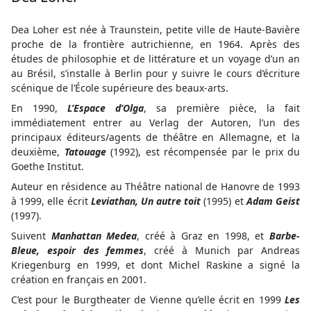
Dea Loher est née à Traunstein, petite ville de Haute-Bavière
proche de la frontière autrichienne, en 1964. Après des
études de philosophie et de littérature et un voyage d’un an
au Brésil, s’installe à Berlin pour y suivre le cours d’écriture
scénique de l’École supérieure des beaux-arts.
En 1990,
L’Espace d’Olga
, sa première pièce, la fait
immédiatement entrer au Verlag der Autoren, l’un des
principaux éditeurs/agents de théâtre en Allemagne, et la
deuxième,
Tatouage
(1992), est récompensée par le prix du
Goethe Institut.
Auteur en résidence au Théâtre national de Hanovre de 1993
à 1999, elle écrit
Leviathan,
Un autre toit
(1995) et
Adam Geist
(1997).
Suivent
Manhattan Medea
, créé à Graz en 1998, et
Barbe-
Bleue, espoir des femmes
, créé à Munich par Andreas
Kriegenburg en 1999, et dont Michel Raskine a signé la
création en français en 2001.
C’est pour le Burgtheater de Vienne qu’elle écrit en 1999
Les