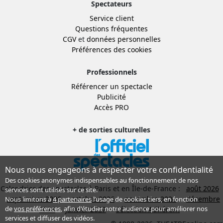
Spectateurs
Service client
Questions fréquentes
CGV
et
données personnelles
Préférences des cookies
Professionnels
Référencer un spectacle
Publicité
Accès PRO
+ de sorties culturelles
Nous nous engageons à respecter votre confidentialité
Des cookies anonymes indispensables au fonctionnement de nos
Calendrier des spectacles à Paris et en Île-de-France :
août 2026
services sont utilisés sur ce site.
septembre 2026
octobre 2026
novembre 2026
décembre
Nous limitons à
4 partenaires
l’usage de cookies tiers, en fonction
de
vos préférences
, afin d'étudier notre audience pour améliorer nos
2026
janvier 2027
Sélection Adhérent
services et diffuser des vidéos.