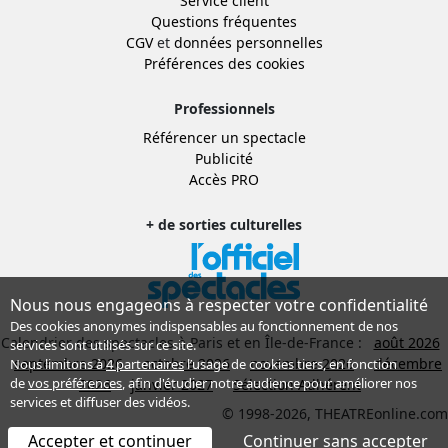
Service client
Questions fréquentes
CGV
et
données personnelles
Préférences des cookies
Professionnels
Référencer un spectacle
Publicité
Accès PRO
+ de sorties culturelles
Nous nous engageons à respecter votre confidentialité
Des cookies anonymes indispensables au fonctionnement de nos
Calendrier des spectacles à Paris et en Île-de-France :
août 2026
services sont utilisés sur ce site.
septembre 2026
octobre 2026
novembre 2026
décembre
Nous limitons à
4 partenaires
l’usage de cookies tiers, en fonction
de
vos préférences
, afin d'étudier notre audience pour améliorer nos
2026
janvier 2027
Sélection Adhérent
services et diffuser des vidéos.
© 1998-2026, THEATREonline.com
Accepter et continuer
Continuer sans accepter