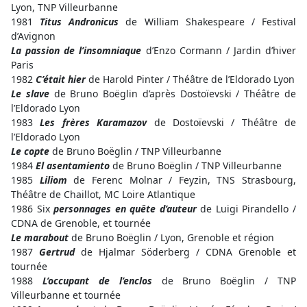
Lyon, TNP Villeurbanne
1981
Titus Andronicus
de William Shakespeare / Festival
d’Avignon
La passion de l’insomniaque
d’Enzo Cormann / Jardin d’hiver
Paris
1982
C’était hier
de Harold Pinter / Théâtre de l’Eldorado Lyon
Le slave
de Bruno Boëglin d’après Dostoïevski / Théâtre de
l’Eldorado Lyon
1983
Les frères Karamazov
de Dostoïevski / Théâtre de
l’Eldorado Lyon
Le copte
de Bruno Boëglin / TNP Villeurbanne
1984
El asentamiento
de Bruno Boëglin / TNP Villeurbanne
1985
Liliom
de Ferenc Molnar / Feyzin, TNS Strasbourg,
Théâtre de Chaillot, MC Loire Atlantique
1986 Six
personnages en quête d’auteur
de Luigi Pirandello /
CDNA de Grenoble, et tournée
Le marabout
de Bruno Boëglin / Lyon, Grenoble et région
1987
Gertrud
de Hjalmar Söderberg / CDNA Grenoble et
tournée
1988
L’occupant de l’enclos
de Bruno Boëglin / TNP
Villeurbanne et tournée