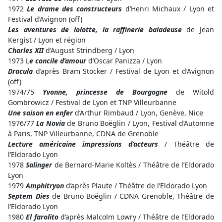
1972
Le drame des constructeurs
d’Henri Michaux / Lyon et
Festival d’Avignon (off)
Les aventures de lolotte, la raffinerie baladeuse
de Jean
Kergist / Lyon et région
Charles XII
d’August Strindberg / Lyon
1973 L
e concile d’amour
d’Oscar Panizza / Lyon
Dracula
d’après Bram Stocker / Festival de Lyon et d’Avignon
(off)
1974/75
Yvonne, princesse de Bourgogne
de Witold
Gombrowicz / Festival de Lyon et TNP Villeurbanne
Une saison en enfer
d’Arthur Rimbaud / Lyon, Genève, Nice
1976/77
La Novia
de Bruno Boëglin / Lyon, Festival d’Automne
à Paris, TNP Villeurbanne, CDNA de Grenoble
Lecture américaine impressions d’acteurs
/ Théâtre de
l’Eldorado Lyon
1978
Salinger
de Bernard-Marie Koltès / Théâtre de l’Eldorado
Lyon
1979
Amphitryon
d’après Plaute / Théâtre de l’Eldorado Lyon
Septem Dies
de Bruno Boëglin / CDNA Grenoble, Théâtre de
l’Eldorado Lyon
1980
El farolito
d’après Malcolm Lowry / Théâtre de l’Eldorado