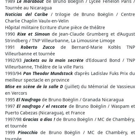
1989
Le marabout
de Bruno Boëglin / Lycée Fénelon Paris /
Tournée au Nicaragua
Noticias del Caribe
/ trilogie de Bruno Boëglin / Centre
Charlie Chaplin Vaulx-en-Velin
Hôpital militaire Ecriture d’une pièce de théâtre
1990
Rixe et Simoun
de Jean-Claude Grumberg et d’August
Strindberg / TNP Villeurbanne, La Limousine Limoge
1991
Roberto Zucco
de Bernard-Marie Koltès TNP
Villeurbanne et tournée
1992/93
Jackets ou la main secrète
d’Edouard Bond / TNP
Villeurbanne, Théâtre de la ville Paris
1993/94
Pan Theodor Mundstock
d’après Ladislav Fuks Prix du
meilleur spectacle en province
Mise en scène de la salle D
(juillet) du Mémorial de Vassieux
en Vercors
1995
El Naufrago
de Bruno Boëglin / Granada Nicaragua
1997
El naufrago / el rescate
de Bruno Boëglin / Waspam et
Puerto Cabezas (Nicaragua), et France
1997/98
Gracias a dios !
de Bruno Boëglin / MC de Chambéry,
et tournée
1999
Pinocchio
de Bruno Boëglin / MC de Chambéry, et
tournée