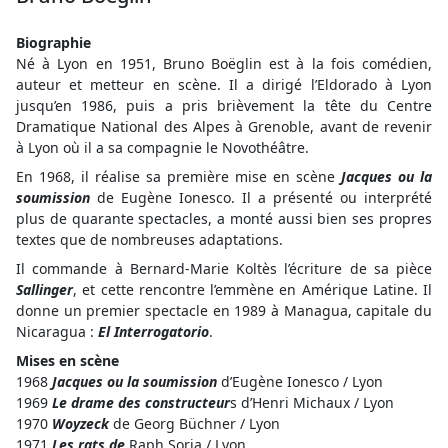
Biographie
Né à Lyon en 1951, Bruno Boëglin est à la fois comédien,
auteur et metteur en scène. Il a dirigé l’Eldorado à Lyon
jusqu’en 1986, puis a pris brièvement la tête du Centre
Dramatique National des Alpes à Grenoble, avant de revenir
à Lyon où il a sa compagnie le Novothéâtre.
En 1968, il réalise sa première mise en scène
Jacques ou la
soumission
de Eugène Ionesco. Il a présenté ou interprété
plus de quarante spectacles, a monté aussi bien ses propres
textes que de nombreuses adaptations.
Il commande à Bernard-Marie Koltès l’écriture de sa pièce
Sallinger
, et cette rencontre l’emmène en Amérique Latine. Il
donne un premier spectacle en 1989 à Managua, capitale du
Nicaragua :
El Interrogatorio
.
Mises en scène
1968
Jacques ou la soumission
d’Eugène Ionesco / Lyon
1969
Le drame des constructeur
s d’Henri Michaux / Lyon
1970
Woyzeck
de Georg Büchner / Lyon
1971
Les rats de
Raph Soria / Lyon