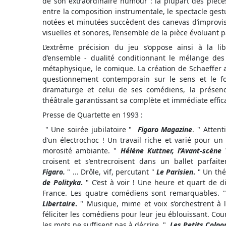
de son extraordinaire humour : la plupart des pièc
entre la composition instrumentale, le spectacle gestu
notées et minutées succèdent des canevas d’improvisa
visuelles et sonores, l’ensemble de la pièce évoluant p
L’extrême précision du jeu s’oppose ainsi à la li
d’ensemble - dualité conditionnant le mélange des 
métaphysique, le comique. La création de Schaeffe
questionnement contemporain sur le sens et le fo
dramaturge et celui de ses comédiens, la présence
théâtrale garantissant sa complète et immédiate effica
Presse de Quartette en 1993 :
" Une soirée jubilatoire "
Figaro Magazine
. " Atten
d’un électrochoc ! Un travail riche et varié pour u
morosité ambiante. "
Hélène Kuttner, l’Avant-scène
croisent et s’entrecroisent dans un ballet parfai
Figaro.
" ... Drôle, vif, percutant "
Le Parisien
.
" Un thé
de Polityka
.
" C’est à voir ! Une heure et quart de 
France. Les quatre comédiens sont remarquables. 
Libertaire
.
" Musique, mime et voix s’orchestrent à la
féliciter les comédiens pour leur jeu éblouissant. Cou
les mots ne suffisent pas à décrire. "
Les Petits Colport