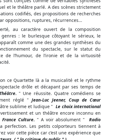
es sont conçues comme de véritables synthèses
el et le théâtre parlé. A des scènes strictement
tions codifiés, des propositions de recherches
ar oppositions, ruptures, récurrences...
berté, au caractère ouvert de la composition
genres : le burlesque côtoyant le sérieux, le
r apparaît comme une des grandes synthèses du
nctionnement du spectacle, sur le statut du
 de l’humour, de l’ironie et de la virtuosité
cité.
tion ce Quartette là a la musicalité et le rythme
n spectacle drôle et décapant par ses temps de
Théâtre
.
" Une réussite. Quatre comédiens se
tement réglé "
Jean-Luc Jeener,
Coup de Cœur
âtre sublime et ludique "
Le choix international
divertissement et un théâtre encore inconnu en
"
France Culture
.
" A voir absolument "
Radio
 perfection. Les petits colporteurs tiennent à
rez voir cette pièce car c’est une expérience que
eurs. ( " la critique du public " ).