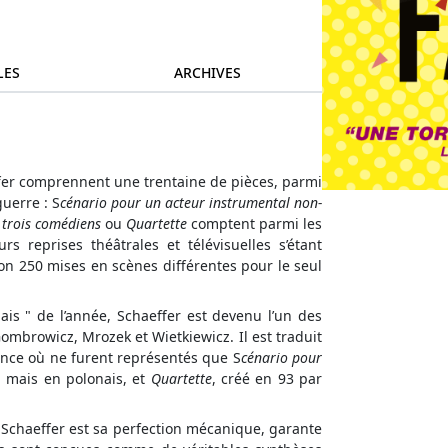
LES
ARCHIVES
fer comprennent une trentaine de pièces, parmi
guerre : S
cénario pour un acteur instrumental non-
 trois comédiens
ou
Quartette
comptent parmi les
s reprises théâtrales et télévisuelles s’étant
on 250 mises en scènes différentes pour le seul
ais " de l’année, Schaeffer est devenu l’un des
Gombrowicz, Mrozek et Wietkiewicz. Il est traduit
rance où ne furent représentés que S
cénario pour
, mais en polonais, et
Quartette
, créé en 93 par
 Schaeffer est sa perfection mécanique, garante