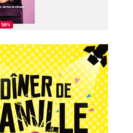
- 56
%