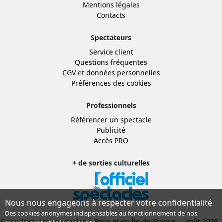
Mentions légales
Contacts
Spectateurs
Service client
Questions fréquentes
CGV
et
données personnelles
Préférences des cookies
Professionnels
Référencer un spectacle
Publicité
Accès PRO
+ de sorties culturelles
Nous nous engageons à respecter votre confidentialité
Des cookies anonymes indispensables au fonctionnement de nos
Calendrier des spectacles à Paris et en Île-de-France :
août 2026