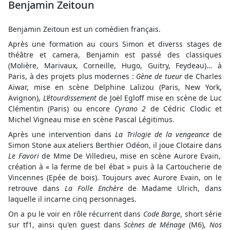
Benjamin Zeitoun
Benjamin Zeitoun est un comédien français.
Après une formation au cours Simon et diverss stages de
théâtre et camera, Benjamin est passé des classiques
(Molière, Marivaux, Corneille, Hugo, Guitry, Feydeau)… à
Paris, à des projets plus modernes :
Gène de tueur
de Charles
Aïwar, mise en scène Delphine Lalizou (Paris, New York,
Avignon),
L’étourdissement
de Joël Egloff mise en scène de Luc
Clémentin (Paris) ou encore
Cyrano 2
de Cédric Clodic et
Michel Vigneau mise en scène Pascal Légitimus.
Après une intervention dans
La Trilogie de la vengeance
de
Simon Stone aux ateliers Berthier Odéon, il joue Clotaire dans
Le Favori
de Mme De Villedieu, mise en scène Aurore Evain,
création à « la ferme de bel ébat » puis à la Cartoucherie de
Vincennes (Epée de bois). Toujours avec Aurore Evain, on le
retrouve dans
La Folle Enchère
de Madame Ulrich, dans
laquelle il incarne cinq personnages.
On a pu le voir en rôle récurrent dans
Code Barge
, short série
sur tf1, ainsi qu'en guest dans
Scènes de Ménage
(M6),
Nos