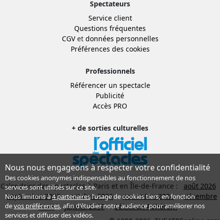
Spectateurs
Service client
Questions fréquentes
CGV
et
données personnelles
Préférences des cookies
Professionnels
Référencer un spectacle
Publicité
Accès PRO
+ de sorties culturelles
Nous nous engageons à respecter votre confidentialité
Des cookies anonymes indispensables au fonctionnement de nos
Calendrier des spectacles à Paris et en Île-de-France :
août 2026
services sont utilisés sur ce site.
septembre 2026
octobre 2026
novembre 2026
décembre
Nous limitons à
4 partenaires
l’usage de cookies tiers, en fonction
de
vos préférences
, afin d'étudier notre audience pour améliorer nos
2026
janvier 2027
Sélection Adhérent
services et diffuser des vidéos.