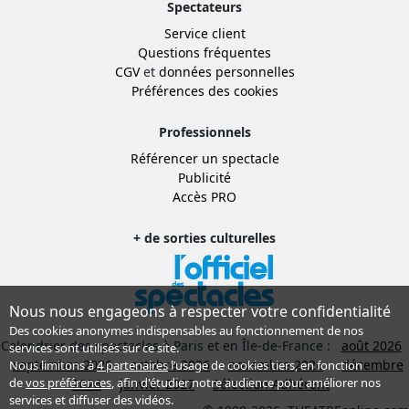
Spectateurs
Service client
Questions fréquentes
CGV
et
données personnelles
Préférences des cookies
Professionnels
Référencer un spectacle
Publicité
Accès PRO
+ de sorties culturelles
Nous nous engageons à respecter votre confidentialité
Des cookies anonymes indispensables au fonctionnement de nos
Calendrier des spectacles à Paris et en Île-de-France :
août 2026
services sont utilisés sur ce site.
septembre 2026
octobre 2026
novembre 2026
décembre
Nous limitons à
4 partenaires
l’usage de cookies tiers, en fonction
de
vos préférences
, afin d'étudier notre audience pour améliorer nos
2026
janvier 2027
Sélection Adhérent
services et diffuser des vidéos.