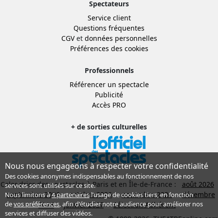
Spectateurs
Service client
Questions fréquentes
CGV
et
données personnelles
Préférences des cookies
Professionnels
Référencer un spectacle
Publicité
Accès PRO
+ de sorties culturelles
Nous nous engageons à respecter votre confidentialité
Des cookies anonymes indispensables au fonctionnement de nos
Calendrier des spectacles à Paris et en Île-de-France :
août 2026
services sont utilisés sur ce site.
septembre 2026
octobre 2026
novembre 2026
décembre
Nous limitons à
4 partenaires
l’usage de cookies tiers, en fonction
de
vos préférences
, afin d'étudier notre audience pour améliorer nos
2026
janvier 2027
Sélection Adhérent
services et diffuser des vidéos.