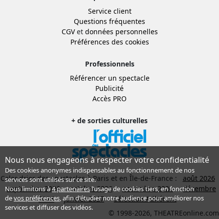
Service client
Questions fréquentes
CGV
et
données personnelles
Préférences des cookies
Professionnels
Référencer un spectacle
Publicité
Accès PRO
+ de sorties culturelles
Nous nous engageons à respecter votre confidentialité
Des cookies anonymes indispensables au fonctionnement de nos
Calendrier des spectacles à Paris et en Île-de-France :
août 2026
services sont utilisés sur ce site.
septembre 2026
octobre 2026
novembre 2026
décembre
Nous limitons à
4 partenaires
l’usage de cookies tiers, en fonction
de
vos préférences
, afin d'étudier notre audience pour améliorer nos
2026
janvier 2027
Sélection Adhérent
services et diffuser des vidéos.
© 1998-2026, THEATREonline.com