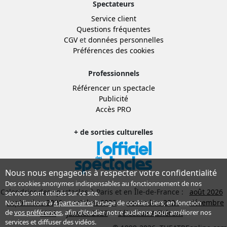
Spectateurs
Service client
Questions fréquentes
CGV
et
données personnelles
Préférences des cookies
Professionnels
Référencer un spectacle
Publicité
Accès PRO
+ de sorties culturelles
Nous nous engageons à respecter votre confidentialité
Des cookies anonymes indispensables au fonctionnement de nos
Calendrier des spectacles à Paris et en Île-de-France :
août 2026
services sont utilisés sur ce site.
septembre 2026
octobre 2026
novembre 2026
décembre
Nous limitons à
4 partenaires
l’usage de cookies tiers, en fonction
de
vos préférences
, afin d'étudier notre audience pour améliorer nos
2026
janvier 2027
Sélection Adhérent
services et diffuser des vidéos.