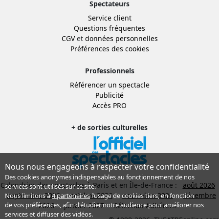
Spectateurs
Service client
Questions fréquentes
CGV
et
données personnelles
Préférences des cookies
Professionnels
Référencer un spectacle
Publicité
Accès PRO
+ de sorties culturelles
Nous nous engageons à respecter votre confidentialité
Des cookies anonymes indispensables au fonctionnement de nos
Calendrier des spectacles à Paris et en Île-de-France :
août 2026
services sont utilisés sur ce site.
septembre 2026
octobre 2026
novembre 2026
décembre
Nous limitons à
4 partenaires
l’usage de cookies tiers, en fonction
de
vos préférences
, afin d'étudier notre audience pour améliorer nos
2026
janvier 2027
Sélection Adhérent
services et diffuser des vidéos.