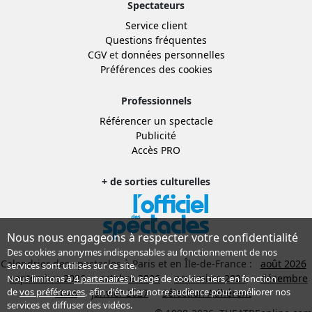
Spectateurs
Service client
Questions fréquentes
CGV
et
données personnelles
Préférences des cookies
Professionnels
Référencer un spectacle
Publicité
Accès PRO
+ de sorties culturelles
Nous nous engageons à respecter votre confidentialité
Des cookies anonymes indispensables au fonctionnement de nos
Calendrier des spectacles à Paris et en Île-de-France :
août 2026
services sont utilisés sur ce site.
septembre 2026
octobre 2026
novembre 2026
décembre
Nous limitons à
4 partenaires
l’usage de cookies tiers, en fonction
de
vos préférences
, afin d'étudier notre audience pour améliorer nos
2026
janvier 2027
Sélection Adhérent
services et diffuser des vidéos.