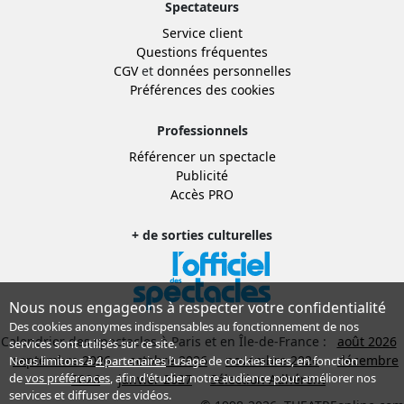
Spectateurs
Service client
Questions fréquentes
CGV
et
données personnelles
Préférences des cookies
Professionnels
Référencer un spectacle
Publicité
Accès PRO
+ de sorties culturelles
Nous nous engageons à respecter votre confidentialité
Des cookies anonymes indispensables au fonctionnement de nos
Calendrier des spectacles à Paris et en Île-de-France :
août 2026
services sont utilisés sur ce site.
septembre 2026
octobre 2026
novembre 2026
décembre
Nous limitons à
4 partenaires
l’usage de cookies tiers, en fonction
de
vos préférences
, afin d'étudier notre audience pour améliorer nos
2026
janvier 2027
Sélection Adhérent
services et diffuser des vidéos.