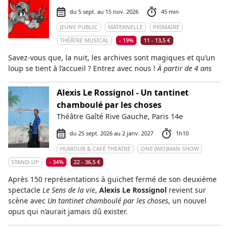
du 5 sept. au 15 nov. 2026
45 min
JEUNE PUBLIC
MATERNELLE
PRIMAIRE
THÉÂTRE MUSICAL
- 19%
11 - 13,5 €
Savez-vous que, la nuit, les archives sont magiques et qu’un
loup se tient à l’accueil ? Entrez avec nous !
À partir de 4 ans
Alexis Le Rossignol - Un tantinet
chamboulé par les choses
Théâtre Gaîté Rive Gauche, Paris 14e
du 25 sept. 2026 au 2 janv. 2027
1h10
HUMOUR & CAFÉ THEATRE
ONE (WO)MAN SHOW
STAND-UP
- 34%
22 - 36,5 €
Après 150 représentations à guichet fermé de son deuxième
spectacle
Le Sens de la vie
,
Alexis Le Rossignol
revient sur
scène avec
Un tantinet chamboulé par les choses
, un nouvel
opus qui n’aurait jamais dû exister.