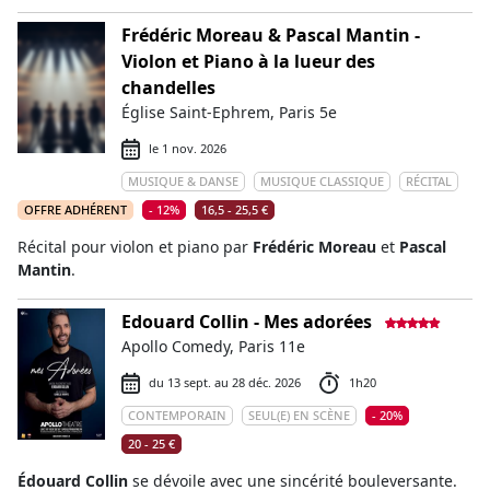
Frédéric Moreau & Pascal Mantin -
Violon et Piano à la lueur des
chandelles
Église Saint-Ephrem, Paris 5e
le 1 nov. 2026
MUSIQUE & DANSE
MUSIQUE CLASSIQUE
RÉCITAL
OFFRE ADHÉRENT
- 12%
16,5 - 25,5 €
Récital pour violon et piano par
Frédéric Moreau
et
Pascal
Mantin
.
Edouard Collin - Mes adorées
Apollo Comedy, Paris 11e
du 13 sept. au 28 déc. 2026
1h20
CONTEMPORAIN
SEUL(E) EN SCÈNE
- 20%
20 - 25 €
Édouard Collin
se dévoile avec une sincérité bouleversante.