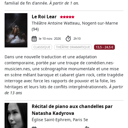
familial de fin d'année.
À partir de 1 an.
Le Roi Lear
Théâtre Antoine Watteau, Nogent-sur-Marne
(94)
le 10 nov. 2026
2h10
CLASSIQUE
THÉÂTRE DRAMATIQUE
13,5 - 24,5 €
Dans une nouvelle traduction et une adaptation
contemporaine, portée par une troupe de comédien.nes-
musicien.nes, une scénographie monumentale et une mise
en scène mêlant baroque et cabaret glam rock, cette tragédie
interroge avec force les rapports de pouvoir et la folie, les
héritages et leurs lots de conflits intergénérationnels.
À partir
de 13 ans
Récital de piano aux chandelles par
Natasha Kadyrova
Église Saint-Ephrem, Paris 5e