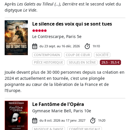
Après
Les Galets au Tilleul (…)
,
Derrière
est le second volet du
diptyque
Le Vide
.
Le silence des voix qui se sont tues
Le Contrescarpe, Paris 5e
du 23 sept. au 16 déc. 2026
1h10
CONTEMPORAIN
COUP DE CŒUR
SOCIÉTÉ
PIÈCE HISTORIQUE
SEUL(E) EN SCÈNE
29,5 - 35,5 €
Jouée devant plus de 30 000 personnes depuis sa création en
2024 et actuellement en tournée, c'est une plongée
poignante au cœur de la libération de la France et de
l’Europe.
Le Fantôme de l'Opéra
Gymnase Marie Bell, Paris 10e
du 8 oct. 2026 au 17 janv. 2027
1h20
MUSIQUE & DANSE
COMÉDIE MUSICALE