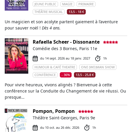
JEUNE PUBLIC
MAGIE
PRIMAIRE
THÉÂTRE MUSICAL
13,5 - 18 €
Un magicien et son acolyte partent gaiement à l’aventure
pour sauver noël !
Dès 4 ans.
Rafaella Scheer - Dissonante
Comédie des 3 Bornes, Paris 11e
du 14 sept. 2026 au 18 janv. 2027
1h
HUMOUR & CAFÉ THEATRE
ONE (WO)MAN SHOW
CONFÉRENCE
- 36%
13,5 - 25,8 €
Pour vivre heureux, vivons alignés ? Bienvenue à cette
conférence sur la Conduite du Changement de vie réussi. Ou
presque…
Pompon, Pompon
Théâtre Saint-Georges, Paris 9e
du 10 oct. au 26 déc. 2026
1h