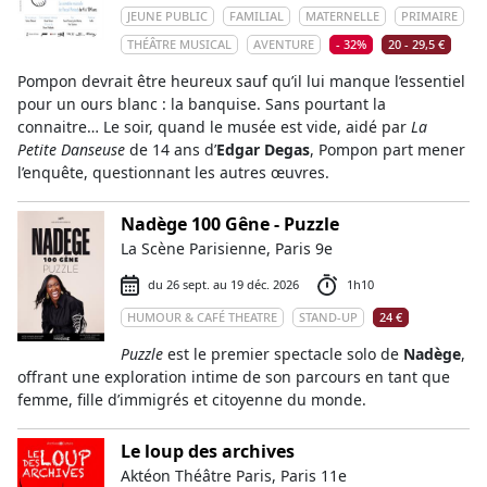
JEUNE PUBLIC
FAMILIAL
MATERNELLE
PRIMAIRE
THÉÂTRE MUSICAL
AVENTURE
- 32%
20 - 29,5 €
Pompon devrait être heureux sauf qu’il lui manque l’essentiel
pour un ours blanc : la banquise. Sans pourtant la
connaitre… Le soir, quand le musée est vide, aidé par
La
Petite Danseuse
de 14 ans d’
Edgar Degas
, Pompon part mener
l’enquête, questionnant les autres œuvres.
Nadège 100 Gêne - Puzzle
La Scène Parisienne, Paris 9e
du 26 sept. au 19 déc. 2026
1h10
HUMOUR & CAFÉ THEATRE
STAND-UP
24 €
Puzzle
est le premier spectacle solo de
Nadège
,
offrant une exploration intime de son parcours en tant que
femme, fille d’immigrés et citoyenne du monde.
Le loup des archives
Aktéon Théâtre Paris, Paris 11e