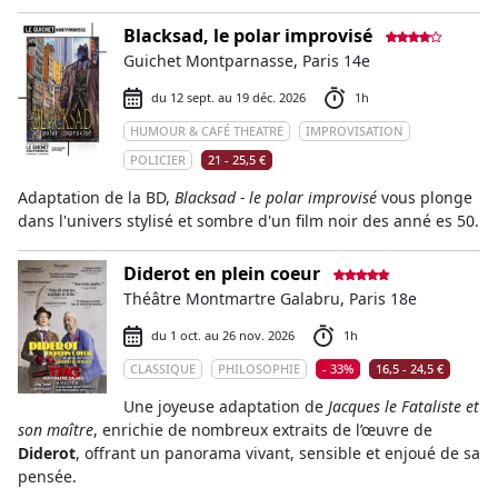
Blacksad, le polar improvisé
Guichet Montparnasse, Paris 14e
du 12 sept. au 19 déc. 2026
1h
HUMOUR & CAFÉ THEATRE
IMPROVISATION
POLICIER
21 - 25,5 €
Adaptation de la BD,
Blacksad - le polar improvisé
vous plonge
dans l'univers stylisé et sombre d'un film noir des anné es 50.
Diderot en plein coeur
Théâtre Montmartre Galabru, Paris 18e
du 1 oct. au 26 nov. 2026
1h
CLASSIQUE
PHILOSOPHIE
- 33%
16,5 - 24,5 €
Une joyeuse adaptation de
Jacques le Fataliste et
son maître
, enrichie de nombreux extraits de l’œuvre de
Diderot
, offrant un panorama vivant, sensible et enjoué de sa
pensée.