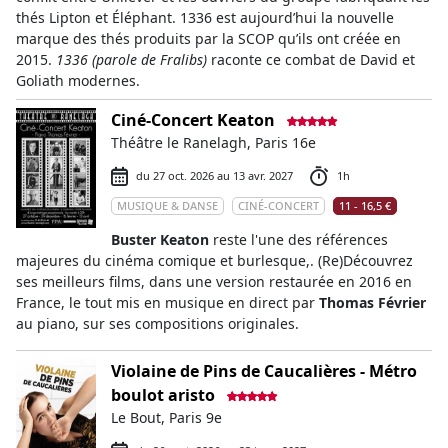
thés Lipton et Éléphant. 1336 est aujourd’hui la nouvelle
marque des thés produits par la SCOP qu’ils ont créée en
2015.
1336 (parole de Fralibs)
raconte ce combat de David et
Goliath modernes.
Ciné-Concert Keaton
Théâtre le Ranelagh, Paris 16e
du 27 oct. 2026 au 13 avr. 2027
1h
MUSIQUE & DANSE
CINÉ-CONCERT
11 - 16,5 €
Buster Keaton
reste l'une des références
majeures du cinéma comique et burlesque,. (Re)Découvrez
ses meilleurs films, dans une version restaurée en 2016 en
France, le tout mis en musique en direct par
Thomas Février
au piano, sur ses compositions originales.
Violaine de Pins de Caucalières - Métro
boulot aristo
Le Bout, Paris 9e