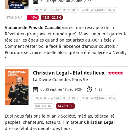
du 26 sept. 2026 au 23 janv. 2027
HUMOUR & CAFÉ THEATRE
ONE (WO)MAN SHOW
STAND-UP
- 40%
13,5 - 22,5 €
Violaine de Pins de Caucalières
est une rescapée de la
Révolution (française et numérique). Mais comment garder la
tête sur les épaules quand on est aristo au XXIᵉ siècle ?
Comment rester polie face à l’absence d’amour courtois ?
Pourquoi se croire rebelle alors qu’on a été au lycée à Neuilly
?
Christian Legal - Etat des lieux
La Divine Comédie, Paris 9e
du 25 sept. au 18 déc. 2026
1h25
HUMOUR & CAFÉ THEATRE
ONE (WO)MAN SHOW
IMITATION
14 - 19,5 €
Et si nous faisions le bilan ? Société, médias, téléréalité,
peoples, chanteurs, acteurs, l’imitateur
Christian Legal
dresse l’état des dégâts des lieux.