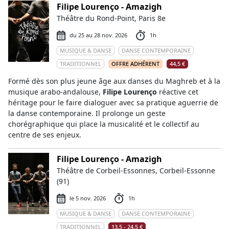
Filipe Lourenço - Amazigh
Théâtre du Rond-Point, Paris 8e
du 25 au 28 nov. 2026
1h
MUSIQUE & DANSE
DANSE CONTEMPORAINE
TRADITIONNEL
OFFRE ADHÉRENT
44,5 €
Formé dès son plus jeune âge aux danses du Maghreb et à la
musique arabo-andalouse,
Filipe Lourenço
réactive cet
héritage pour le faire dialoguer avec sa pratique aguerrie de
la danse contemporaine. Il prolonge un geste
chorégraphique qui place la musicalité et le collectif au
centre de ses enjeux.
Filipe Lourenço - Amazigh
Théâtre de Corbeil-Essonnes, Corbeil-Essonne
(91)
le 5 nov. 2026
1h
MUSIQUE & DANSE
DANSE CONTEMPORAINE
TRADITIONNEL
13,5 - 24,5 €