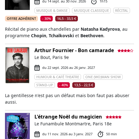
du 14 sept. au 30 nov. 2026
1h15
MUSIQUE & DANSE
MUSIQUE CLASSIQUE
RÉCITAL
OFFRE ADHÉRENT
- 30%
16,5 - 33,5 €
Récital de piano aux chandelles par
Natasha Kadyrova
, au
programme
Chopin
,
Tchaïkovski
et
Beethoven
.
Arthur Fournier - Bon camarade
Le Bout, Paris 9e
du 22 sept. 2026 au 26 janv. 2027
HUMOUR & CAFÉ THEATRE
ONE (WO)MAN SHOW
STAND-UP
- 40%
13,5 - 22,5 €
La gentillesse n'est pas un défaut mais bon faut pas abuser
aussi.
L'étrange Noël du magicien
Le Funambule Montmartre, Paris 18e
du 11 nov. 2026 au 3 janv. 2027
50 min