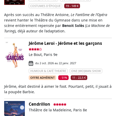
COSTUMES D'ÉPOQUE
19 - 149 €
Après son succès au Théâtre Antoine,
Le Fantôme de l’Opéra
revient hanter le Théâtre du Gymnase dans une mise en
scène entièrement repensée par
Benoit Solès
(
La Machine de
Turing
), déjà auteur de l’adaptation.
Jérôme Leroi - Jérôme et les garçons
Le Bout, Paris 9e
du 2 oct. 2026 au 22 janv. 2027
HUMOUR & CAFÉ THEATRE
ONE (WO)MAN SHOW
OFFRE ADHÉRENT
- 51%
11 - 22,5 €
Jérôme, était destiné à aimer le foot. Pourtant, petit, il jouait à
la poupée Barbie.
Cendrillon
Théâtre de la Madeleine, Paris 8e