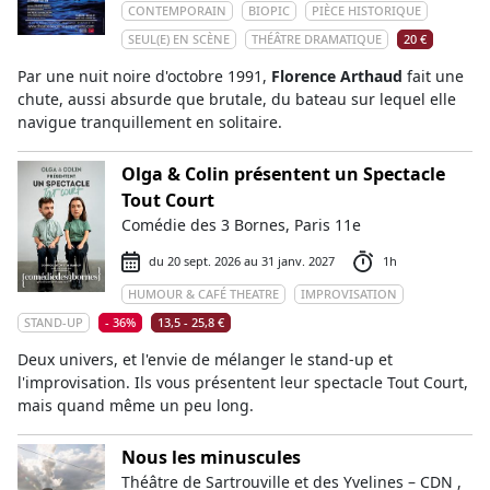
CONTEMPORAIN
BIOPIC
PIÈCE HISTORIQUE
SEUL(E) EN SCÈNE
THÉÂTRE DRAMATIQUE
20 €
Par une nuit noire d'octobre 1991,
Florence Arthaud
fait une
chute, aussi absurde que brutale, du bateau sur lequel elle
navigue tranquillement en solitaire.
Olga & Colin présentent un Spectacle
Tout Court
Comédie des 3 Bornes, Paris 11e
du 20 sept. 2026 au 31 janv. 2027
1h
HUMOUR & CAFÉ THEATRE
IMPROVISATION
STAND-UP
- 36%
13,5 - 25,8 €
Deux univers, et l'envie de mélanger le stand-up et
l'improvisation. Ils vous présentent leur spectacle Tout Court,
mais quand même un peu long.
Nous les minuscules
Théâtre de Sartrouville et des Yvelines – CDN ,