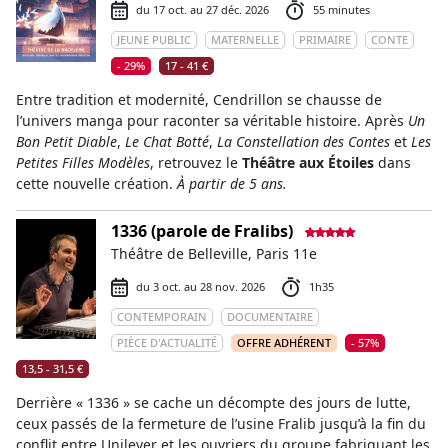
du 17 oct. au 27 déc. 2026
55 minutes
JEUNE PUBLIC
MATERNELLE
PRIMAIRE
CONTE
- 29%
17 - 41 €
Entre tradition et modernité, Cendrillon se chausse de
l’univers manga pour raconter sa véritable histoire. Après
Un
Bon Petit Diable
,
Le Chat Botté
,
La Constellation des Contes
et
Les
Petites Filles Modèles
, retrouvez le
Théâtre aux Étoiles
dans
cette nouvelle création.
À partir de 5 ans.
1336 (parole de Fralibs)
Théâtre de Belleville, Paris 11e
du 3 oct. au 28 nov. 2026
1h35
CONTEMPORAIN
DOCUMENTAIRE
PIÈCE D'ACTUALITÉ
OFFRE ADHÉRENT
- 57%
13,5 - 31,5 €
Derrière « 1336 » se cache un décompte des jours de lutte,
ceux passés de la fermeture de l’usine Fralib jusqu’à la fin du
conflit entre Unilever et les ouvriers du groupe fabriquant les