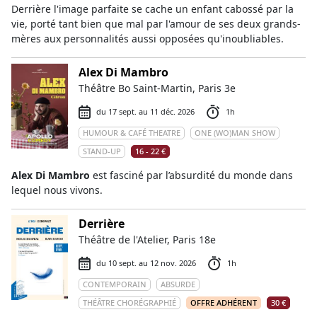
Derrière l'image parfaite se cache un enfant cabossé par la
vie, porté tant bien que mal par l'amour de ses deux grands-
mères aux personnalités aussi opposées qu'inoubliables.
Alex Di Mambro
Théâtre Bo Saint-Martin, Paris 3e
du 17 sept. au 11 déc. 2026
1h
HUMOUR & CAFÉ THEATRE
ONE (WO)MAN SHOW
STAND-UP
16 - 22 €
Alex Di Mambro
est fasciné par l’absurdité du monde dans
lequel nous vivons.
Derrière
Théâtre de l'Atelier, Paris 18e
du 10 sept. au 12 nov. 2026
1h
CONTEMPORAIN
ABSURDE
THÉÂTRE CHORÉGRAPHIÉ
OFFRE ADHÉRENT
30 €