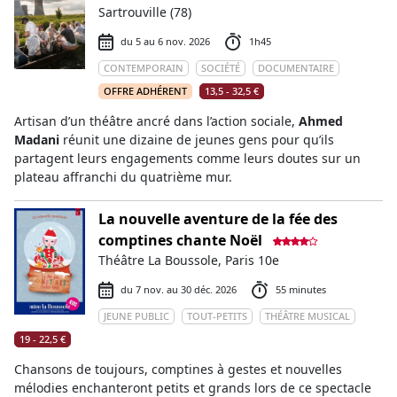
Sartrouville (78)
du 5 au 6 nov. 2026
1h45
CONTEMPORAIN
SOCIÉTÉ
DOCUMENTAIRE
OFFRE ADHÉRENT
13,5 - 32,5 €
Artisan d’un théâtre ancré dans l’action sociale,
Ahmed
Madani
réunit une dizaine de jeunes gens pour qu’ils
partagent leurs engagements comme leurs doutes sur un
plateau affranchi du quatrième mur.
La nouvelle aventure de la fée des
comptines chante Noël
Théâtre La Boussole, Paris 10e
du 7 nov. au 30 déc. 2026
55 minutes
JEUNE PUBLIC
TOUT-PETITS
THÉÂTRE MUSICAL
19 - 22,5 €
Chansons de toujours, comptines à gestes et nouvelles
mélodies enchanteront petits et grands lors de ce spectacle