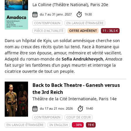
La Colline (Théâtre National), Paris 20e
du 7 au 31 janv. 2027
1h30
CONTEMPORAIN
EN LANGUE ÉTRANGÈRE
PIÈCE D'ACTUALITÉ
OFFRE ADHÉRENT
11 - 36,5 €
Dans un hôpital de Kyiv, un soldat amnésique cherche son
nom au creux des récits qu’on lui tend. Face à Romane qui
affirme être son épouse, amour, mémoire et vérité vacillent.
Adapté du roman-monde de
Sofia Andrukhovych
,
Amadoca
fait surgir les fantômes d’un pays meurtri et interroge la
cicatrice ouverte de tout un peuple.
Back to Back Theatre - Ganesh versus
the 3rd Reich
Théâtre de la Cité Internationale, Paris 14e
du 17 au 21 nov. 2026
1h40
CONTEMPORAIN
COUP DE CŒUR
EN LANGUE ÉTRANGÈRE
IN ENGLISH
- 38%
19 €