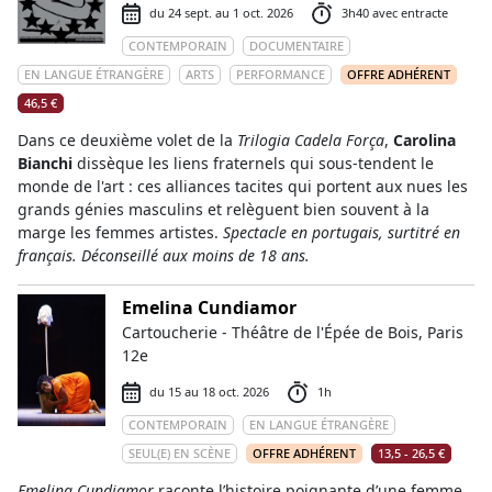
du 24 sept. au 1 oct. 2026
3h40 avec entracte
CONTEMPORAIN
DOCUMENTAIRE
EN LANGUE ÉTRANGÈRE
ARTS
PERFORMANCE
OFFRE ADHÉRENT
46,5 €
Dans ce deuxième volet de la
Trilogia Cadela Força
,
Carolina
Bianchi
dissèque les liens fraternels qui sous-tendent le
monde de l'art : ces alliances tacites qui portent aux nues les
grands génies masculins et relèguent bien souvent à la
marge les femmes artistes.
Spectacle en portugais, surtitré en
français. Déconseillé aux moins de 18 ans.
Emelina Cundiamor
Cartoucherie - Théâtre de l'Épée de Bois, Paris
12e
du 15 au 18 oct. 2026
1h
CONTEMPORAIN
EN LANGUE ÉTRANGÈRE
SEUL(E) EN SCÈNE
OFFRE ADHÉRENT
13,5 - 26,5 €
Emelina Cundiamor
raconte l’histoire poignante d’une femme