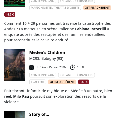
CONTEMPORAIN
EN LANGUE ÉTRANGÈRE
MARIONNETTE / THÉÂTRE D'OBJETS
OFFRE ADHÉRENT
44,5 €
Comment 16 + 29 personnes ont traversé la catastrophe des
Andes ? La metteuse en scène italienne
Fabiana Iacozzilli
a
enquêté auprès des rescapés et des familles endeuillées
pour reconstituer le calvaire enduré.
Medea's Children
MC93, Bobigny (93)
du 14 au 15 nov. 2026
1h30
CONTEMPORAIN
EN LANGUE ÉTRANGÈRE
TRAGÉDIE
OFFRE ADHÉRENT
33,5 €
Entrelaçant l’infanticide mythique de Médée à un autre, bien
réel,
Milo Rau
poursuit son exploration des ressorts de la
violence.
Story of…