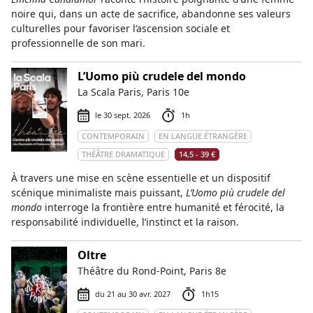
noire qui, dans un acte de sacrifice, abandonne ses valeurs
culturelles pour favoriser l’ascension sociale et
professionnelle de son mari.
L’Uomo più crudele del mondo
La Scala Paris, Paris 10e
le 30 sept. 2026
1h
CONTEMPORAIN
EN LANGUE ÉTRANGÈRE
THÉÂTRE DRAMATIQUE
14,5 - 39 €
À travers une mise en scène essentielle et un dispositif
scénique minimaliste mais puissant,
L’Uomo più crudele del
mondo
interroge la frontière entre humanité et férocité, la
responsabilité individuelle, l’instinct et la raison.
Oltre
Théâtre du Rond-Point, Paris 8e
du 21 au 30 avr. 2027
1h15