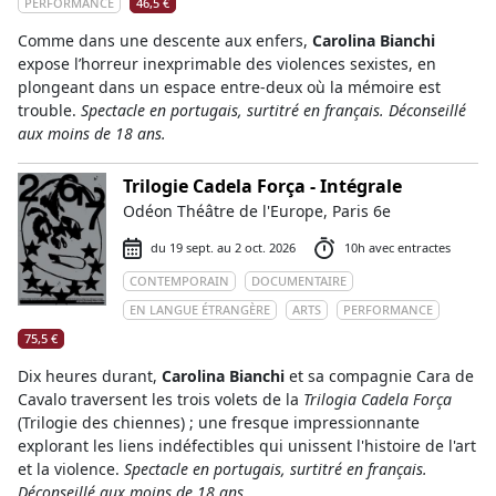
PERFORMANCE
46,5 €
Comme dans une descente aux enfers,
Carolina Bianchi
expose l’horreur inexprimable des violences sexistes, en
plongeant dans un espace entre-deux où la mémoire est
trouble.
Spectacle en portugais, surtitré en français. Déconseillé
aux moins de 18 ans.
Trilogie Cadela Força - Intégrale
Odéon Théâtre de l'Europe, Paris 6e
du 19 sept. au 2 oct. 2026
10h avec entractes
CONTEMPORAIN
DOCUMENTAIRE
EN LANGUE ÉTRANGÈRE
ARTS
PERFORMANCE
75,5 €
Dix heures durant,
Carolina Bianchi
et sa compagnie Cara de
Cavalo traversent les trois volets de la
Trilogia Cadela Força
(Trilogie des chiennes) ; une fresque impressionnante
explorant les liens indéfectibles qui unissent l'histoire de l'art
et la violence.
Spectacle en portugais, surtitré en français.
Déconseillé aux moins de 18 ans.