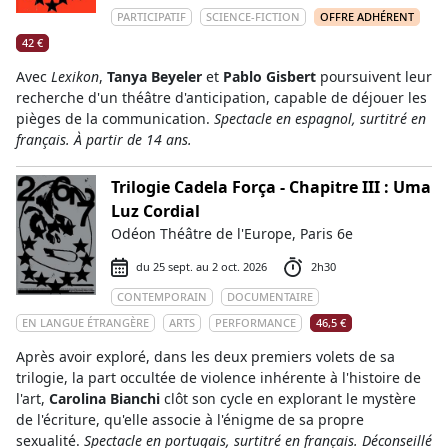
PARTICIPATIF
SCIENCE-FICTION
OFFRE ADHÉRENT
42 €
Avec
Lexikon
,
Tanya Beyeler
et
Pablo Gisbert
poursuivent leur
recherche d'un théâtre d'anticipation, capable de déjouer les
pièges de la communication.
Spectacle en espagnol, surtitré en
français. À partir de 14 ans.
Trilogie Cadela Força - Chapitre III : Uma
Luz Cordial
Odéon Théâtre de l'Europe, Paris 6e
du 25 sept. au 2 oct. 2026
2h30
CONTEMPORAIN
DOCUMENTAIRE
EN LANGUE ÉTRANGÈRE
ARTS
PERFORMANCE
46,5 €
Après avoir exploré, dans les deux premiers volets de sa
trilogie, la part occultée de violence inhérente à l'histoire de
l'art,
Carolina Bianchi
clôt son cycle en explorant le mystère
de l'écriture, qu'elle associe à l'énigme de sa propre
sexualité.
Spectacle en portugais, surtitré en français. Déconseillé