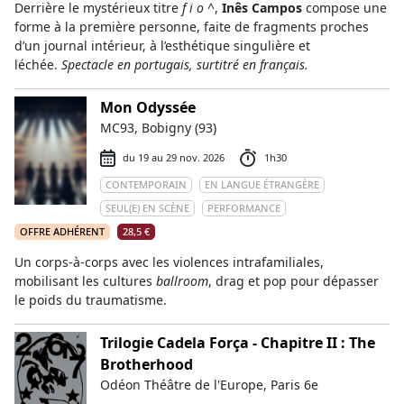
Derrière le mystérieux titre
f i o ^
,
Inês Campos
compose une
forme à la première personne, faite de fragments proches
d’un journal intérieur, à l’esthétique singulière et
léchée.
Spectacle en portugais, surtitré en français.
Mon Odyssée
MC93, Bobigny (93)
du 19 au 29 nov. 2026
1h30
CONTEMPORAIN
EN LANGUE ÉTRANGÈRE
SEUL(E) EN SCÈNE
PERFORMANCE
OFFRE ADHÉRENT
28,5 €
Un corps-à-corps avec les violences intrafamiliales,
mobilisant les cultures
ballroom
, drag et pop pour dépasser
le poids du traumatisme.
Trilogie Cadela Força - Chapitre II : The
Brotherhood
Odéon Théâtre de l'Europe, Paris 6e