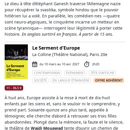
Le dieu à tête d’éléphant Ganesh traverse l’Allemagne nazie
pour récupérer la svastika, symbole hindou que le pouvoir
hitlérien lui a volé. En parallèle, les comédien·nes —quatre
sont neuro-atypiques, le cinquième incarne un metteur en
scène tyrannique— interrogent leur légitimité à porter cette
histoire.
En anglais surtitré en français. À partir de 15 ans.
Le Serment d'Europe
La Colline (Théâtre National), Paris 20e
du 10 mars au 10 avr. 2027
2h20
CONTEMPORAIN
ÉVÉNEMENT
TÊTE D'AFFICHE
SOCIÉTÉ
EN LANGUE ÉTRANGÈRE
OFFRE ADHÉRENT
11 - 36,5 €
À huit ans, Europe assiste à la mise à mort de dix-huit
enfants par les siens et, sans le vouloir ni le comprendre, y
prend part. Soixante-quinze ans plus tard, appelée à
témoigner, elle cherche d’abord à retrouver ses trois filles
abandonnées. Plongé dans la mémoire, la faute et le silence,
le théâtre de
Wajdi Mouawad
tente d’ouvrir un chemin de