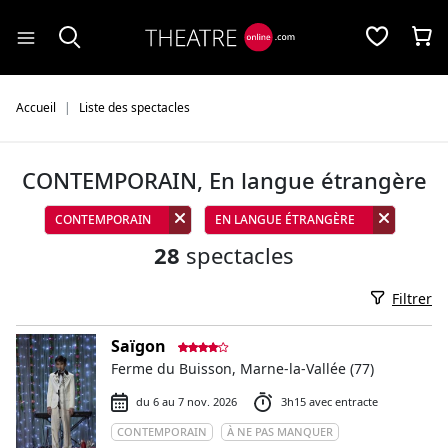
Panneau de gestion des cookies
Accueil
Liste des spectacles
CONTEMPORAIN, En langue étrangère
CONTEMPORAIN
EN LANGUE ÉTRANGÈRE
28
spectacles
Filtrer
Saïgon
Ferme du Buisson, Marne-la-Vallée (77)
du 6 au 7 nov. 2026
3h15 avec entracte
CONTEMPORAIN
À NE PAS MANQUER