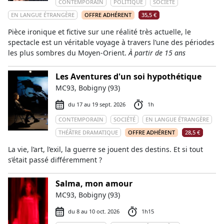
CONTEMPORAIN
POLITIQUE
SOCIÉTÉ
EN LANGUE ÉTRANGÈRE
OFFRE ADHÉRENT
35,5 €
Pièce ironique et fictive sur une réalité très actuelle, le
spectacle est un véritable voyage à travers l’une des périodes
les plus sombres du Moyen-Orient.
À partir de 15 ans
Les Aventures d'un soi hypothétique
MC93, Bobigny (93)
du 17 au 19 sept. 2026
1h
CONTEMPORAIN
SOCIÉTÉ
EN LANGUE ÉTRANGÈRE
THÉÂTRE DRAMATIQUE
OFFRE ADHÉRENT
28,5 €
La vie, l’art, l’exil, la guerre se jouent des destins. Et si tout
s’était passé différemment ?
Salma, mon amour
MC93, Bobigny (93)
du 8 au 10 oct. 2026
1h15