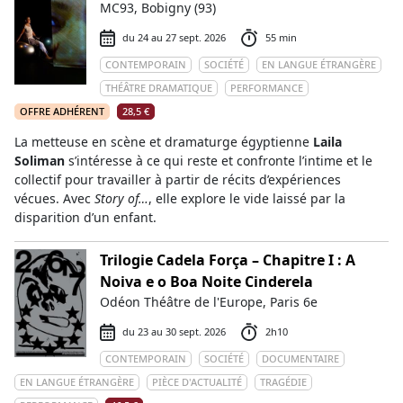
MC93, Bobigny (93)
du 24 au 27 sept. 2026
55 min
CONTEMPORAIN
SOCIÉTÉ
EN LANGUE ÉTRANGÈRE
THÉÂTRE DRAMATIQUE
PERFORMANCE
OFFRE ADHÉRENT
28,5 €
La metteuse en scène et dramaturge égyptienne
Laila
Soliman
s’intéresse à ce qui reste et confronte l’intime et le
collectif pour travailler à partir de récits d’expériences
vécues. Avec
Story of…
, elle explore le vide laissé par la
disparition d’un enfant.
Trilogie Cadela Força – Chapitre I : A
Noiva e o Boa Noite Cinderela
Odéon Théâtre de l'Europe, Paris 6e
du 23 au 30 sept. 2026
2h10
CONTEMPORAIN
SOCIÉTÉ
DOCUMENTAIRE
EN LANGUE ÉTRANGÈRE
PIÈCE D'ACTUALITÉ
TRAGÉDIE