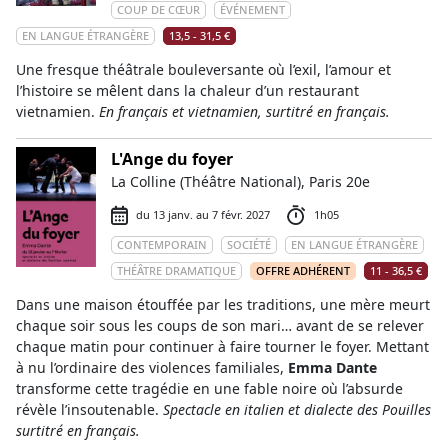
COUP DE CŒUR
ÉVÉNEMENT
EN LANGUE ÉTRANGÈRE
13,5 - 31,5 €
Une fresque théâtrale bouleversante où l’exil, l’amour et
l’histoire se mêlent dans la chaleur d’un restaurant
vietnamien.
En français et vietnamien, surtitré en français.
L'Ange du foyer
La Colline (Théâtre National), Paris 20e
du 13 janv. au 7 févr. 2027
1h05
CONTEMPORAIN
SOCIÉTÉ
EN LANGUE ÉTRANGÈRE
THÉÂTRE DRAMATIQUE
OFFRE ADHÉRENT
11 - 36,5 €
Dans une maison étouffée par les traditions, une mère meurt
chaque soir sous les coups de son mari… avant de se relever
chaque matin pour continuer à faire tourner le foyer. Mettant
à nu l’ordinaire des violences familiales,
Emma Dante
transforme cette tragédie en une fable noire où l’absurde
révèle l’insoutenable.
Spectacle en italien et dialecte des Pouilles
surtitré en français.