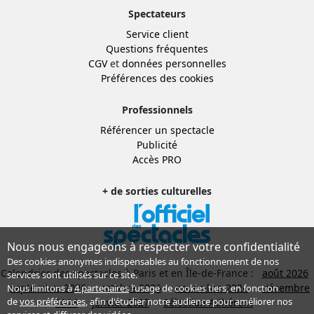
Spectateurs
Service client
Questions fréquentes
CGV
et
données personnelles
Préférences des cookies
Professionnels
Référencer un spectacle
Publicité
Accès PRO
+ de sorties culturelles
Nous nous engageons à respecter votre confidentialité
Des cookies anonymes indispensables au fonctionnement de nos
Calendrier des spectacles à Paris et en Île-de-France :
août 2026
services sont utilisés sur ce site.
septembre 2026
octobre 2026
novembre 2026
décembre
Nous limitons à
4 partenaires
l’usage de cookies tiers, en fonction
de
vos préférences
, afin d'étudier notre audience pour améliorer nos
2026
janvier 2027
Sélection Adhérent