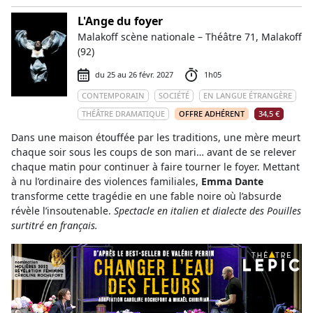
L'Ange du foyer
Malakoff scène nationale – Théâtre 71, Malakoff
(92)
du 25 au 26 févr. 2027
1h05
CONTEMPORAIN
SOCIÉTÉ
EN LANGUE ÉTRANGÈRE
THÉÂTRE DRAMATIQUE
OFFRE ADHÉRENT
34,5 €
Dans une maison étouffée par les traditions, une mère meurt
chaque soir sous les coups de son mari… avant de se relever
chaque matin pour continuer à faire tourner le foyer. Mettant
à nu l’ordinaire des violences familiales,
Emma Dante
transforme cette tragédie en une fable noire où l’absurde
révèle l’insoutenable.
Spectacle en italien et dialecte des Pouilles
surtitré en français.