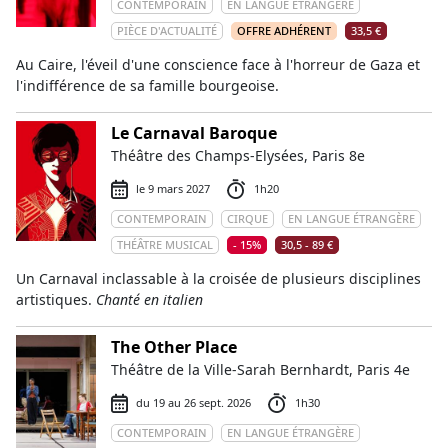
CONTEMPORAIN
EN LANGUE ÉTRANGÈRE
PIÈCE D'ACTUALITÉ
OFFRE ADHÉRENT
33,5 €
Au Caire, l'éveil d'une conscience face à l'horreur de Gaza et
l'indifférence de sa famille bourgeoise.
Le Carnaval Baroque
Théâtre des Champs-Elysées, Paris 8e
le 9 mars 2027
1h20
CONTEMPORAIN
CIRQUE
EN LANGUE ÉTRANGÈRE
THÉÂTRE MUSICAL
- 15%
30,5 - 89 €
Un Carnaval inclassable à la croisée de plusieurs disciplines
artistiques.
Chanté en italien
The Other Place
Théâtre de la Ville-Sarah Bernhardt, Paris 4e
du 19 au 26 sept. 2026
1h30
CONTEMPORAIN
EN LANGUE ÉTRANGÈRE