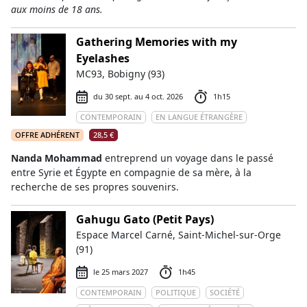
aux moins de 18 ans.
Gathering Memories with my
Eyelashes
MC93, Bobigny (93)
du 30 sept. au 4 oct. 2026
1h15
CONTEMPORAIN
EN LANGUE ÉTRANGÈRE
OFFRE ADHÉRENT
28,5 €
Nanda Mohammad
entreprend un voyage dans le passé
entre Syrie et Égypte en compagnie de sa mère, à la
recherche de ses propres souvenirs.
Gahugu Gato (Petit Pays)
Espace Marcel Carné, Saint-Michel-sur-Orge
(91)
le 25 mars 2027
1h45
CONTEMPORAIN
POLITIQUE
SOCIÉTÉ