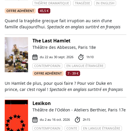
THÉÂTRE DRAMATIQUE
TRAGÉDIE
IN ENGLISH
OFFRE ADHÉRENT
45,5 €
Quand la tragédie grecque fait irruption au sein d’une
famille d’aujourd’hui.
Spectacle en anglais surtitré en français
The Last Hamlet
Théâtre des Abbesses, Paris 18e
du 22 au 30 sept. 2026
1h10
CONTEMPORAIN
EN LANGUE ÉTRANGÈRE
OFFRE ADHÉRENT
7 - 39 €
Un Hamlet de plus, pour quoi faire ? Pour voir Duke en
prince, car c’est royal !
Spectacle en anglais surtitré en français
Lexikon
Théâtre de l'Odéon - Ateliers Berthier, Paris 17e
du 2 au 16 oct. 2026
2h15
CONTEMPORAIN
CONTE
EN LANGUE ÉTRANGÈRE