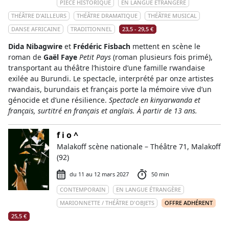
PIÈCE HISTORIQUE
EN LANGUE ÉTRANGÈRE
THÉÂTRE D'AILLEURS
THÉÂTRE DRAMATIQUE
THÉÂTRE MUSICAL
DANSE AFRICAINE
TRADITIONNEL
23,5 - 29,5 €
Dida Nibagwire
et
Frédéric Fisbach
mettent en scène le
roman de
Gaël Faye
Petit Pays
(roman plusieurs fois primé),
transportant au théâtre l’histoire d’une famille rwandaise
exilée au Burundi. Le spectacle, interprété par onze artistes
rwandais, burundais et français porte la mémoire vive d’un
génocide et d’une résilience.
Spectacle en kinyarwanda et
français, surtitré en français et anglais. À partir de 13 ans.
f i o ^
Malakoff scène nationale – Théâtre 71, Malakoff
(92)
du 11 au 12 mars 2027
50 min
CONTEMPORAIN
EN LANGUE ÉTRANGÈRE
MARIONNETTE / THÉÂTRE D'OBJETS
OFFRE ADHÉRENT
25,5 €