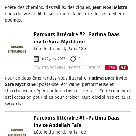
Poète des chemins, des taillis, des cigales,
Jean Noël Mistral
nous délivre au fil de ses cahiers la lecture de ses meilleurs
poèmes.
Parcours littéraire #2 - Fatima Daas
invite Sara Mychkine
L'étoile du nord, Paris 18e
le 22 janv. 2027
1h
CONTEMPORAIN
POÉSIE
LECTURE
- 18%
9 €
Pour ce deuxième rendez-vous littéraire,
Fatima Daas
invite
Sara Mychkine
: poète·sse, écrivaine, performeuse et
chercheuse indépendante en histoire de l'art. Cette rencontre
est l'occasion pour elles pour croiser leurs disciplines et leurs
regards
Parcours littéraire #1 - Fatima Daas
invite Abdellah Taïa
L'étoile du nord, Paris 18e