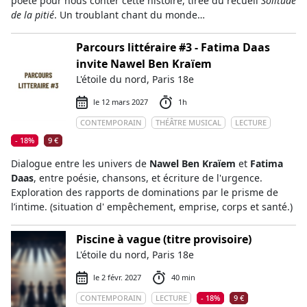
poète pour nous conter cette histoire, tirée du recueil
Solitude
de la pitié
. Un troublant chant du monde…
Parcours littéraire #3 - Fatima Daas
invite Nawel Ben Kraïem
L'étoile du nord, Paris 18e
le 12 mars 2027
1h
CONTEMPORAIN
THÉÂTRE MUSICAL
LECTURE
- 18%
9 €
Dialogue entre les univers de
Nawel Ben Kraïem
et
Fatima
Daas
, entre poésie, chansons, et écriture de l'urgence.
Exploration des rapports de dominations par le prisme de
l’intime. (situation d' empêchement, emprise, corps et santé.)
Piscine à vague (titre provisoire)
L'étoile du nord, Paris 18e
le 2 févr. 2027
40 min
CONTEMPORAIN
LECTURE
- 18%
9 €