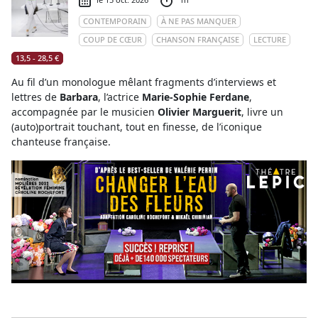
CONTEMPORAIN
À NE PAS MANQUER
COUP DE CŒUR
CHANSON FRANÇAISE
LECTURE
13,5 - 28,5 €
Au fil d’un monologue mêlant fragments d’interviews et
lettres de
Barbara
, l’actrice
Marie-Sophie Ferdane
,
accompagnée par le musicien
Olivier Marguerit
, livre un
(auto)portrait touchant, tout en finesse, de l’iconique
chanteuse française.