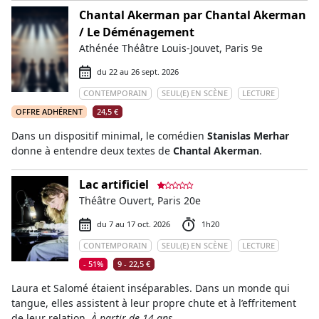
Chantal Akerman par Chantal Akerman
/ Le Déménagement
Athénée Théâtre Louis-Jouvet, Paris 9e
du 22 au 26 sept. 2026
CONTEMPORAIN
SEUL(E) EN SCÈNE
LECTURE
OFFRE ADHÉRENT
24,5 €
Dans un dispositif minimal, le comédien
Stanislas Merhar
donne à entendre deux textes de
Chantal Akerman
.
Lac artificiel
Théâtre Ouvert, Paris 20e
du 7 au 17 oct. 2026
1h20
CONTEMPORAIN
SEUL(E) EN SCÈNE
LECTURE
- 51%
9 - 22,5 €
Laura et Salomé étaient inséparables. Dans un monde qui
tangue, elles assistent à leur propre chute et à l’effritement
de leur relation.
À partir de 14 ans