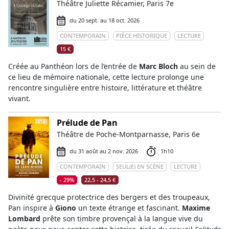
Théâtre Juliette Récamier, Paris 7e
du 20 sept. au 18 oct. 2026
CONTEMPORAIN
PIÈCE HISTORIQUE
LECTURE
15 €
Créée au Panthéon lors de l’entrée de
Marc Bloch
au sein de
ce lieu de mémoire nationale, cette lecture prolonge une
rencontre singulière entre histoire, littérature et théâtre
vivant.
Prélude de Pan
Théâtre de Poche-Montparnasse, Paris 6e
du 31 août au 2 nov. 2026
1h10
CONTEMPORAIN
SEUL(E) EN SCÈNE
LECTURE
- 29%
22,5 - 24,5 €
Divinité grecque protectrice des bergers et des troupeaux,
Pan inspire à
Giono
un texte étrange et fascinant.
Maxime
Lombard
prête son timbre provençal à la langue vive du