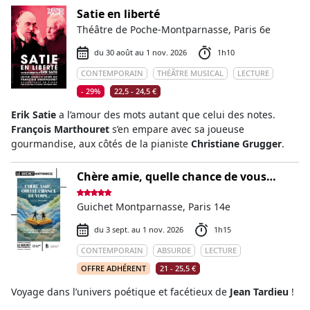
Satie en liberté
Théâtre de Poche-Montparnasse, Paris 6e
du 30 août au 1 nov. 2026
1h10
CONTEMPORAIN
THÉÂTRE MUSICAL
LECTURE
- 29%
22,5 - 24,5 €
Erik Satie
a l’amour des mots autant que celui des notes.
François Marthouret
s’en empare avec sa joueuse
gourmandise, aux côtés de la pianiste
Christiane Grugger
.
Chère amie, quelle chance de vous…
Guichet Montparnasse, Paris 14e
du 3 sept. au 1 nov. 2026
1h15
CONTEMPORAIN
ABSURDE
LECTURE
OFFRE ADHÉRENT
21 - 25,5 €
Voyage dans l’univers poétique et facétieux de
Jean Tardieu
!