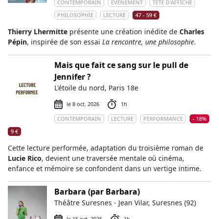
CONTEMPORAIN
ÉVÉNEMENT
TÊTE D'AFFICHE
PHILOSOPHIE
LECTURE
47 - 59 €
Thierry Lhermitte
présente une création inédite de
Charles
Pépin
, inspirée de son essai
La rencontre, une philosophie
.
Mais que fait ce sang sur le pull de
Jennifer ?
L'étoile du nord, Paris 18e
le 8 oct. 2026
1h
CONTEMPORAIN
LECTURE
PERFORMANCE
- 18%
9 €
Cette lecture performée, adaptation du troisième roman de
Lucie Rico
, devient une traversée mentale où cinéma,
enfance et mémoire se confondent dans un vertige intime.
Barbara (par Barbara)
Théâtre Suresnes - Jean Vilar, Suresnes (92)
le 15 oct. 2026
1h