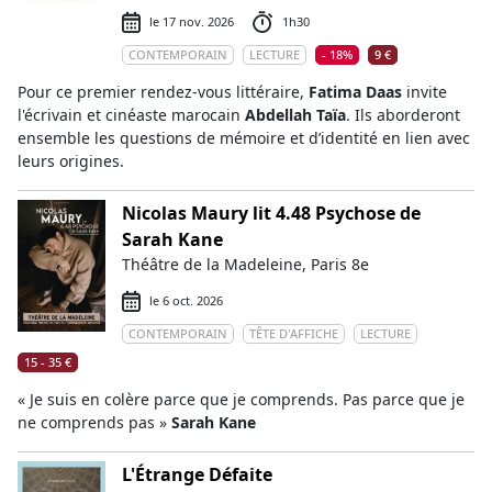
le 17 nov. 2026
1h30
CONTEMPORAIN
LECTURE
- 18%
9 €
Pour ce premier rendez-vous littéraire,
Fatima Daas
invite
l'écrivain et cinéaste marocain
Abdellah Taïa
. Ils aborderont
ensemble les questions de mémoire et d’identité en lien avec
leurs origines.
Nicolas Maury lit 4.48 Psychose de
Sarah Kane
Théâtre de la Madeleine, Paris 8e
le 6 oct. 2026
CONTEMPORAIN
TÊTE D'AFFICHE
LECTURE
15 - 35 €
« Je suis en colère parce que je comprends. Pas parce que je
ne comprends pas »
Sarah Kane
L'Étrange Défaite