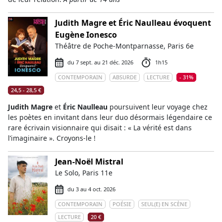
Judith Magre et Éric Naulleau évoquent
Eugène Ionesco
Théâtre de Poche-Montparnasse, Paris 6e
du 7 sept. au 21 déc. 2026
1h15
CONTEMPORAIN
ABSURDE
LECTURE
- 31%
24,5 - 28,5 €
Judith Magre
et
Éric Naulleau
poursuivent leur voyage chez
les poètes en invitant dans leur duo désormais légendaire ce
rare écrivain visionnaire qui disait : « La vérité est dans
l’imaginaire ». Croyons-le !
Jean-Noël Mistral
Le Solo, Paris 11e
du 3 au 4 oct. 2026
CONTEMPORAIN
POÉSIE
SEUL(E) EN SCÈNE
LECTURE
20 €