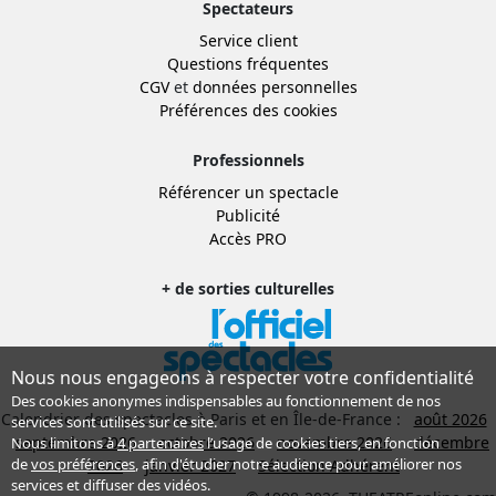
Spectateurs
Service client
Questions fréquentes
CGV
et
données personnelles
Préférences des cookies
Professionnels
Référencer un spectacle
Publicité
Accès PRO
+ de sorties culturelles
Nous nous engageons à respecter votre confidentialité
Des cookies anonymes indispensables au fonctionnement de nos
Calendrier des spectacles à Paris et en Île-de-France :
août 2026
services sont utilisés sur ce site.
septembre 2026
octobre 2026
novembre 2026
décembre
Nous limitons à
4 partenaires
l’usage de cookies tiers, en fonction
de
vos préférences
, afin d'étudier notre audience pour améliorer nos
2026
janvier 2027
Sélection Adhérent
services et diffuser des vidéos.